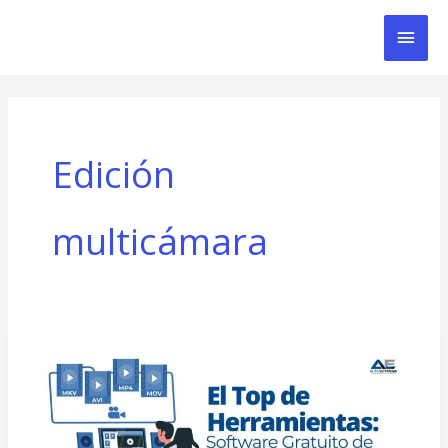
Ir
Men
al
contenido
Prin
Edición
multicámara
El
Top
de
Herramientas: