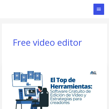
Ir
Men
al
contenido
Prin
Free video editor
El
Top
de
Herramientas:
Software
Gratuito