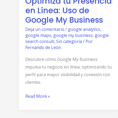
Optimiza tu Presencia
Presencia
en Línea: Uso de
en
Línea:
Google My Business
Uso
Deja un comentario
/
google analytics
,
de
google maps
,
google my business
,
google
Google
search consult
,
Sin categoría
/ Por
My
Fernando de León
Business
Descubre cómo Google My Business
impulsa tu negocio en línea, optimizando tu
perfil para mayor visibilidad y conexión con
clientes.
Read More »