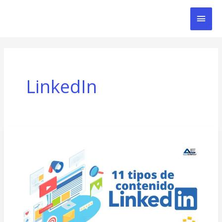
Ir
Men
al
contenido
Prin
LinkedIn
11
Tipos
de
Contenido
para
Potenciar