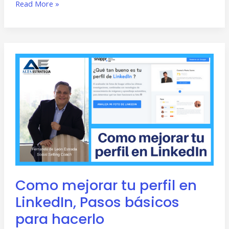
Read More »
Como
mejorar
tu
perfil
en
LinkedIn,
Pasos
básicos
para
Como mejorar tu perfil en
hacerlo
LinkedIn, Pasos básicos
para hacerlo