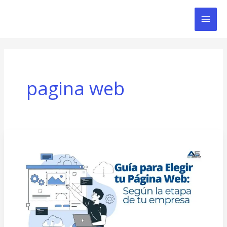
Ir
Men
al
contenido
Prin
pagina web
Guía
para
Elegir
tu
Página
Web: