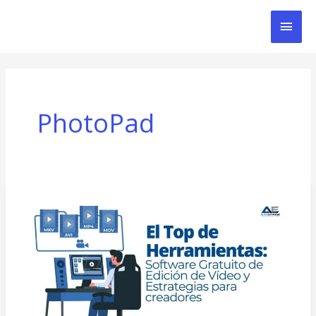
Ir
Men
al
contenido
Prin
PhotoPad
El
Top
de
Herramientas:
Software
Gratuito