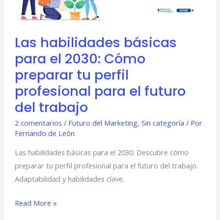
Cómo
preparar
tu
Las habilidades básicas
perfil
para el 2030: Cómo
profesional
para
preparar tu perfil
el
profesional para el futuro
futuro
del trabajo
del
trabajo
2 comentarios
/
Futuro del Marketing
,
Sin categoría
/ Por
Fernando de León
Las habilidades básicas para el 2030: Descubre cómo
preparar tu perfil profesional para el futuro del trabajo.
Adaptabilidad y habilidades clave.
Read More »