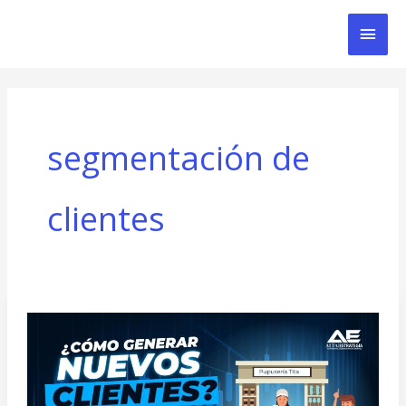
Ir
Men
al
contenido
Prin
segmentación de
clientes
Cómo
Generar
Nuevos
Clientes: