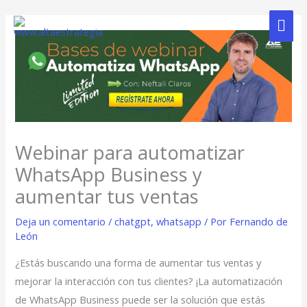
Ir
Me
al
contenido
Prin
Webinar para automatizar
WhatsApp Business y
aumentar tus ventas
Deja un comentario
/
chatgpt
,
whatsapp
/ Por
Fernando de
León
¿Estás buscando una forma de aumentar tus ventas y
mejorar la interacción con tus clientes? ¡La automatización
de WhatsApp Business puede ser la solución que estás