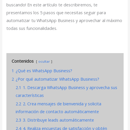
buscando! En este artículo te describiremos, te
presentamos los 5 pasos que necesitas seguir para
automatizar tu WhatsApp Business y aprovechar al máximo
todas sus funcionalidades.
Contenidos
ocultar
1
¿Qué es WhatsApp Business?
2
¿Por qué automatizar WhatsApp Business?
2.1
1. Descarga WhatsApp Business y aprovecha sus
características
2.2
2. Crea mensajes de bienvenida y solicita
información de contacto automáticamente
2.3
3. Distribuye leads automáticamente
2.4
4. Realiza encuestas de satisfacción y obtén