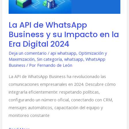
su
Impacto
en
La API de WhatsApp
la
Business y su Impacto en la
Era
Digital
Era Digital 2024
2024
Deja un comentario
/
api whatsapp
,
Optimización y
Maximización
,
Sin categoría
,
whatsapp
,
WhatsApp
Business
/ Por
Fernando de León
La API de WhatsApp Business ha revolucionado las
comunicaciones empresariales en 2024. Descubre cómo
integrarla eficientemente: respetando políticas,
configurando un número oficial, conectando con CRM,
mensajes automáticos, capacitación del equipo y
monitoreo constante