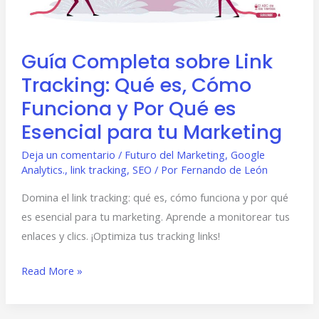
es,
Cómo
Funciona
Guía Completa sobre Link
y
Tracking: Qué es, Cómo
Por
Qué
Funciona y Por Qué es
es
Esencial para tu Marketing
Esencial
Deja un comentario
/
Futuro del Marketing
,
Google
para
Analytics.
,
link tracking
,
SEO
/ Por
Fernando de León
tu
Marketing
Domina el link tracking: qué es, cómo funciona y por qué
es esencial para tu marketing. Aprende a monitorear tus
enlaces y clics. ¡Optimiza tus tracking links!
Read More »