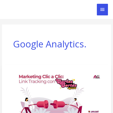
Ir
Men
al
contenido
Prin
Google Analytics.
Guía
Completa
sobre
Link
Tracking:
Qué