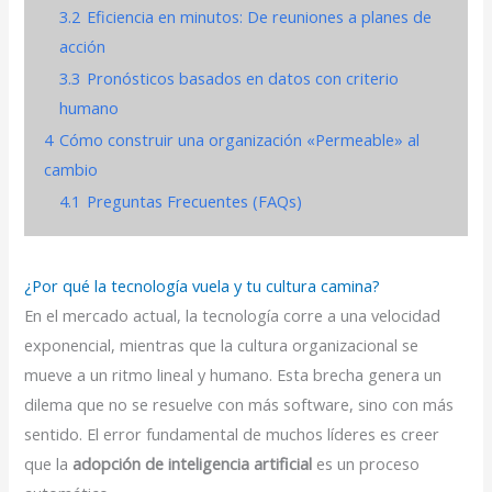
3.2
Eficiencia en minutos: De reuniones a planes de
acción
3.3
Pronósticos basados en datos con criterio
humano
4
Cómo construir una organización «Permeable» al
cambio
4.1
Preguntas Frecuentes (FAQs)
¿Por qué la tecnología vuela y tu cultura camina?
En el mercado actual, la tecnología corre a una velocidad
exponencial, mientras que la cultura organizacional se
mueve a un ritmo lineal y humano. Esta brecha genera un
dilema que no se resuelve con más software, sino con más
sentido. El error fundamental de muchos líderes es creer
que la
adopción de inteligencia artificial
es un proceso