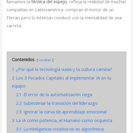
llamamos la
técnica del espejo
, refleja la realidad de muchas
compañías en Latinoamérica: compran el motor de un
Ferrari pero lo intentan conducir con la mentalidad de una
carreta.
Contenidos
ocultar
1
¿Por qué la tecnología vuela y tu cultura camina?
2
Los 3 Pecados Capitales al implementar IA en tu
equipo
2.1
El error de la automatización ciega
2.2
Subestimar la transición del liderazgo
2.3
Ignorar la curva de aprendizaje emocional
3
La IA como potencia, el Humano como orquesta
3.1
La inteligencia creativa no es algorítmica