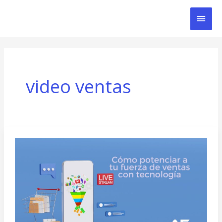
Ir
Men
al
contenido
Prin
video ventas
Cómo
potenciar
a
tu
fuerza
de